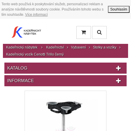
Tento web používá k poskytování služeb, personalizaci reklam a
analýze návštěvnosti soubory cookie. Používáním tohoto webu s
Souhlasím
tím souhlasíte.
Více informací
Kadeřnický nábytek
Kadeřnictví
Vybavení
Stolky a vozíky
Kadeřnický vozík Ceriotti Trillo černý
KATALOG
INFORMACE