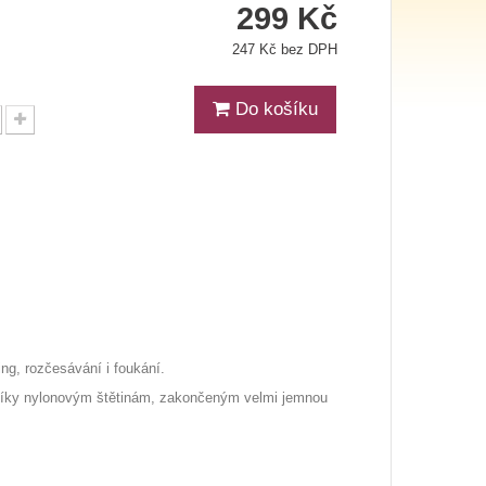
299 Kč
247 Kč bez DPH
Do košíku
ing, rozčesávání i foukání.
e díky nylonovým štětinám, zakončeným velmi jemnou