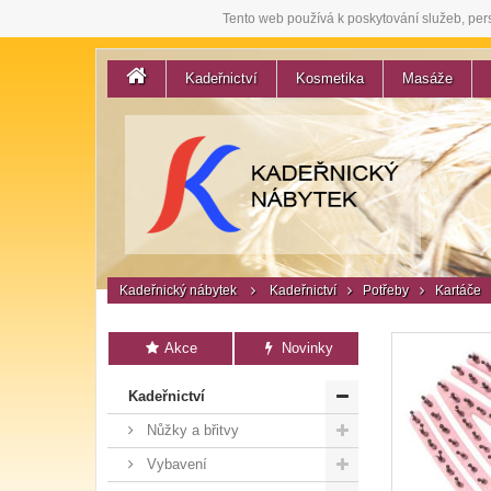
Tento web používá k poskytování služeb, per
Kadeřnictví
Kosmetika
Masáže
Kadeřnický nábytek
Kadeřnictví
Potřeby
Kartáče
Akce
Novinky
Kadeřnictví
Nůžky a břitvy
Vybavení