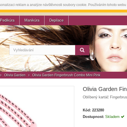
sonalizaci reklam a analýze návštěvnosti soubory cookie. Používáním tohoto webu 
Pedikúra
Manikúra
Depilace
Olivia Garden
Olivia Garden Fingerbrush Combo Mini Pink
Olivia Garden Fi
Oblíbený kartáč Fingerbru
Kód:
223280
Dostupnost:
Skladem