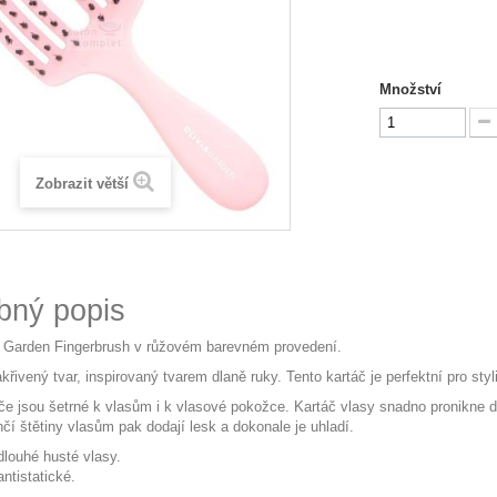
Množství
Zobrazit větší
bný popis
a Garden Fingerbrush v růžovém barevném provedení.
řivený tvar, inspirovaný tvarem dlaně ruky. Tento kartáč je perfektní pro styl
áče jsou šetrné k vlasům i k vlasové pokožce. Kartáč vlasy snadno pronikn
čí štětiny vlasům pak dodají lesk a dokonale je uhladí.
dlouhé husté vlasy.
antistatické.