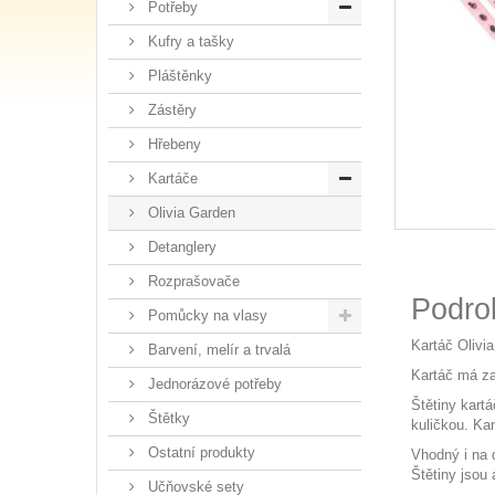
Potřeby
Kufry a tašky
Pláštěnky
Zástěry
Hřebeny
Kartáče
Olivia Garden
Detanglery
Rozprašovače
Podro
Pomůcky na vlasy
Kartáč Olivi
Barvení, melír a trvalá
Kartáč má zak
Jednorázové potřeby
Štětiny kart
Štětky
kuličkou. Kan
Ostatní produkty
Vhodný i na 
Štětiny jsou 
Učňovské sety