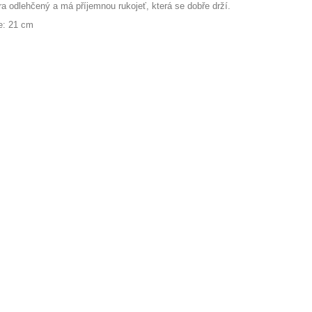
ra odlehčený a má příjemnou rukojeť, která se dobře drží.
e: 21 cm