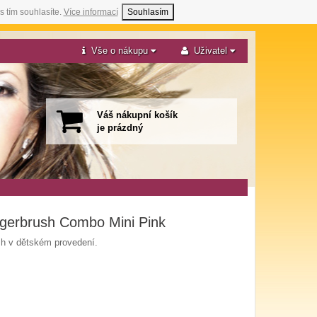
s tím souhlasíte.
Více informací
Souhlasím
Vše o nákupu
Uživatel
Váš nákupní košík
je prázdný
ngerbrush Combo Mini Pink
sh v dětském provedení.