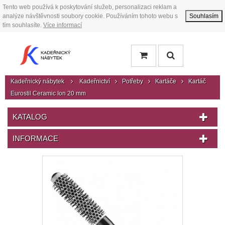
Tento web používá k poskytování služeb, personalizaci reklam a
analýze návštěvnosti soubory cookie. Používáním tohoto webu s
Souhlasím
tím souhlasíte.
Více informací
Kadeřnický nábytek
Kadeřnictví
Potřeby
Kartáče
Kartáč
Eurostil Ceramic Ion 20 mm
KATALOG
INFORMACE