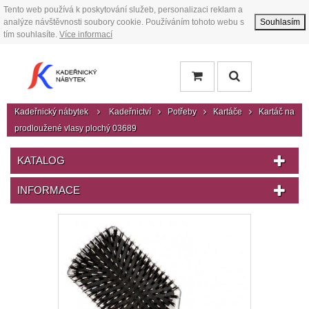
Tento web používá k poskytování služeb, personalizaci reklam a
analýze návštěvnosti soubory cookie. Používáním tohoto webu s
Souhlasím
tím souhlasíte.
Více informací
Kadeřnický nábytek
Kadeřnictví
Potřeby
Kartáče
Kartáč na
prodloužené vlasy plochý 03689
KATALOG
INFORMACE