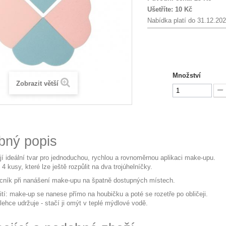
Ušetříte:
10 Kč
Nabídka platí do 31.12.20
Množství
Zobrazit větší
bný popis
í ideální tvar pro jednoduchou, rychlou a rovnoměrnou aplikaci make-upu.
 4 kusy, které lze ještě rozpůlit na dva trojúhelníčky.
cník při nanášení make-upu na špatně dostupných místech.
tí: make-up se nanese přímo na houbičku a poté se rozetře po obličeji.
lehce udržuje - stačí ji omýt v teplé mýdlové vodě.