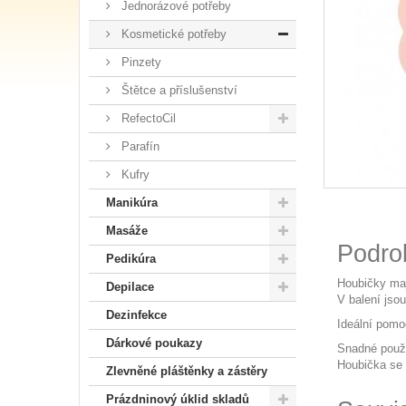
Jednorázové potřeby
Kosmetické potřeby
Pinzety
Štětce a příslušenství
RefectoCil
Parafín
Kufry
Manikúra
Masáže
Podro
Pedikúra
Houbičky maj
Depilace
V balení jsou
Dezinfekce
Ideální pomo
Dárkové poukazy
Snadné použi
Houbička se 
Zlevněné pláštěnky a zástěry
Prázdninový úklid skladů