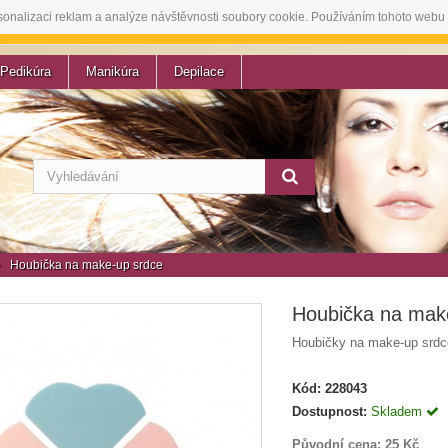
sonalizaci reklam a analýze návštěvnosti soubory cookie. Používáním tohoto webu 
Pedikúra
Manikúra
Depilace
Houbička na make-up srdce
Houbička na mak
Houbičky na make-up srdc
Kód:
228043
Dostupnost:
Skladem
Původní cena:
25 Kč