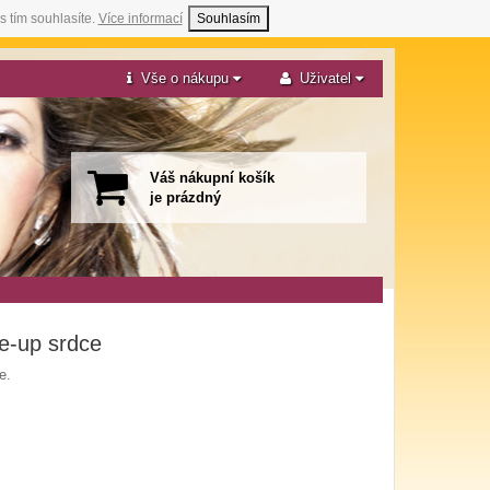
s tím souhlasíte.
Více informací
Souhlasím
Vše o nákupu
Uživatel
Váš nákupní košík
je prázdný
e-up srdce
e.