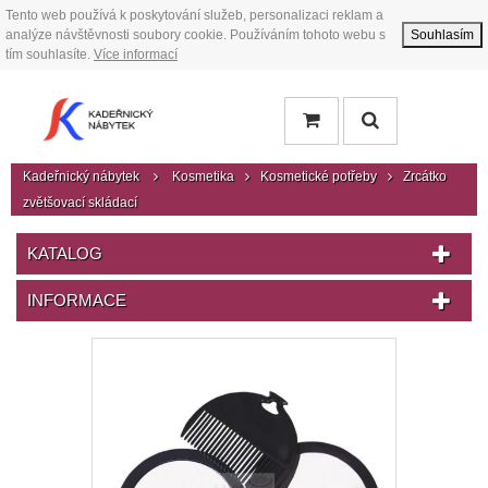
Tento web používá k poskytování služeb, personalizaci reklam a
analýze návštěvnosti soubory cookie. Používáním tohoto webu s
Souhlasím
tím souhlasíte.
Více informací
Kadeřnický nábytek
Kosmetika
Kosmetické potřeby
Zrcátko
zvětšovací skládací
KATALOG
INFORMACE