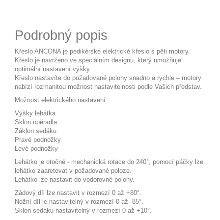
Podrobný popis
Křeslo ANCONA je pedikérské elektrické křeslo s pěti motory.
Křeslo je navrženo ve speciálním designu, který umožňuje
optimální nastavení výšky.
Křeslo nastavíte do požadované polohy snadno a rychle – motory
nabízí rozmanitou možnost nastavitelnosti podle Vašich představ.
Možnost elektrického nastavení:
Výšky lehátka
Sklon opěradla
Záklon sedáku
Pravé podnožky
Levé podnožky
Lehátko je otočné - mechanická rotace do 240°, pomocí páčky lze
lehátko zaaretovat v požadované poloze.
Lehátko lze nastavit do vodorovné polohy.
Zádový díl lze nastavit v rozmezí 0 až +80°.
Nožní díl je nastavitelný v rozmezí 0 až -85°.
Sklon sedáku nastavitelný v rozmezí 0 až +10°.