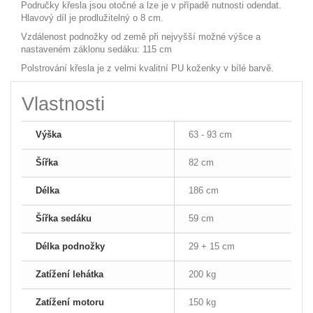
Područky křesla jsou otočné a lze je v případě nutnosti odendat.
Hlavový díl je prodlužitelný o 8 cm.
Vzdálenost podnožky od země při nejvyšší možné výšce a
nastaveném záklonu sedáku: 115 cm
Polstrování křesla je z velmi kvalitní PU koženky v bílé barvě.
Vlastnosti
Výška
63 - 93 cm
Šířka
82 cm
Délka
186 cm
Šířka sedáku
59 cm
Délka podnožky
29 + 15 cm
Zatížení lehátka
200 kg
Zatížení motoru
150 kg