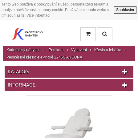
Tento web používá k poskytování služeb, personalizaci reklam a
analýze návštěvnosti soubory cookie. Používáním tohoto webu s
Souhlasím
tím souhlasíte.
Více informací
Kadeřnický nábytek
Pedikúra
Vybavení
Křesla a lehátka
Pedikérské křeslo elektrické 2246C ANCONA
KATALOG
INFORMACE