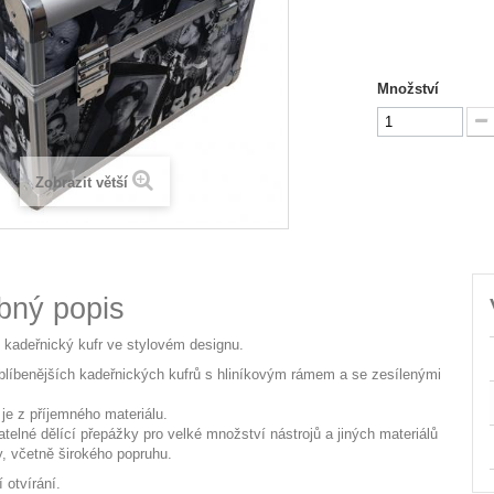
Množství
Zobrazit větší
bný popis
í kadeřnický kufr ve stylovém designu.
blíbenějších kadeřnických kufrů s hliníkovým rámem a se zesílenými
 je z příjemného materiálu.
atelné dělící přepážky pro velké množství nástrojů a jiných materiálů
y, včetně širokého popruhu.
 otvírání.