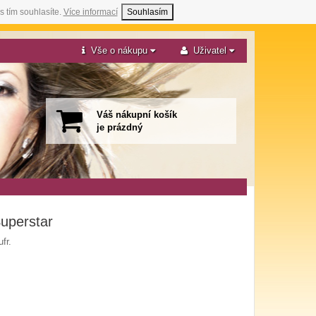
s tím souhlasíte.
Více informací
Souhlasím
Vše o nákupu
Uživatel
Váš nákupní košík
je prázdný
Superstar
fr.