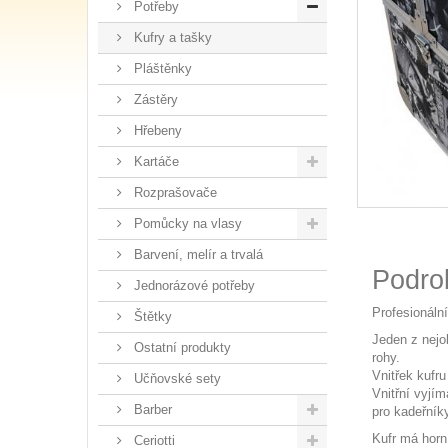
Potřeby
Kufry a tašky
Pláštěnky
Zástěry
Hřebeny
Kartáče
Rozprašovače
Pomůcky na vlasy
Barvení, melír a trvalá
Podro
Jednorázové potřeby
Profesionáln
Štětky
Jeden z nejo
Ostatní produkty
rohy.
Vnitřek kufru
Učňovské sety
Vnitřní vyjím
Barber
pro kadeřník
Kufr má horní
Ceriotti