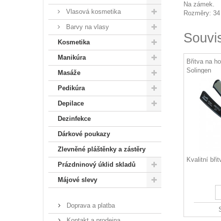
Na zámek.
Vlasová kosmetika
Rozměry: 34
Barvy na vlasy
Souvi
Kosmetika
Manikúra
Břitva na h
Solingen
Masáže
Pedikúra
Depilace
Dezinfekce
Dárkové poukazy
Zlevněné pláštěnky a zástěry
Kvalitní bři
Prázdninový úklid skladů
Májové slevy
Doprava a platba
Kontakt a prodejna