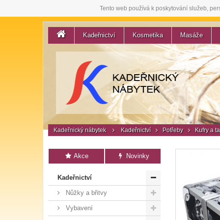
Tento web používá k poskytování služeb, per
Kadeřnictví
Kosmetika
Masáže
Kadeřnický nábytek
Kadeřnictví
Potřeby
Kufry a t
Akce
Novinky
Kadeřnictví
Nůžky a břitvy
Vybavení