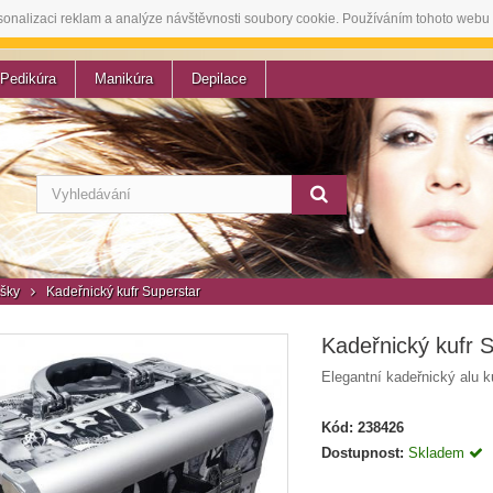
sonalizaci reklam a analýze návštěvnosti soubory cookie. Používáním tohoto webu 
Pedikúra
Manikúra
Depilace
ašky
Kadeřnický kufr Superstar
Kadeřnický kufr 
Elegantní kadeřnický alu ku
Kód:
238426
Dostupnost:
Skladem