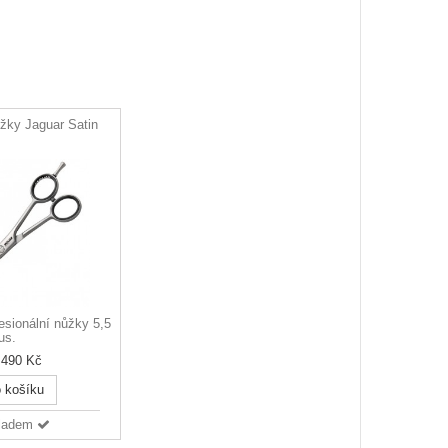
žky Jaguar Satin
esionální nůžky 5,5
us.
 490 Kč
 košíku
ladem