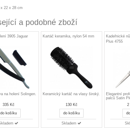
 x 22 x 28 cm
sející a podobné zboží
olení 3905 Jaguar
Kartáč keramika, nylon 54 mm
Kadeřnické nů
Plus 4755
tva na holení Solingen.
Keramický kartáč na vlasy široký.
Elegantní prof
palců Satin Pl
335 Kč
130 Kč
2
do košíku
do košíku
do
Skladem
Skladem
Sk