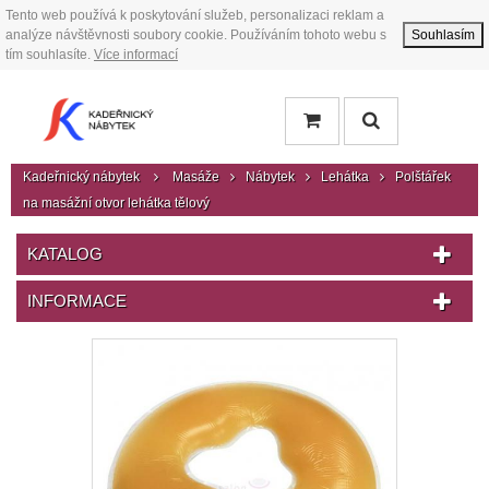
Tento web používá k poskytování služeb, personalizaci reklam a
analýze návštěvnosti soubory cookie. Používáním tohoto webu s
Souhlasím
tím souhlasíte.
Více informací
Kadeřnický nábytek
Masáže
Nábytek
Lehátka
Polštářek
na masážní otvor lehátka tělový
KATALOG
INFORMACE