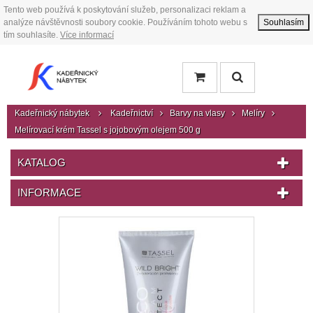
Tento web používá k poskytování služeb, personalizaci reklam a
analýze návštěvnosti soubory cookie. Používáním tohoto webu s
Souhlasím
tím souhlasíte.
Více informací
Kadeřnický nábytek
Kadeřnictví
Barvy na vlasy
Melíry
Melírovací krém Tassel s jojobovým olejem 500 g
KATALOG
INFORMACE