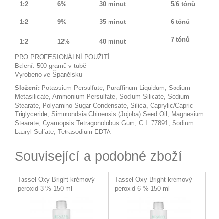
1:2
6%
30 minut
5/6 tónů
1:2
9%
35 minut
6
tónů
7
tónů
1:2
12%
40 minut
PRO PROFESIONÁLNÍ POUŽITÍ.
Balení: 500 gramů v tubě
Vyrobeno ve Španělsku
Složení:
Potassium Persulfate, Paraffinum Liquidum, Sodium
Metasilicate, Ammonium Persulfate, Sodium Silicate, Sodium
Stearate, Polyamino Sugar Condensate, Silica, Caprylic/Capric
Triglyceride, Simmondsia Chinensis (Jojoba) Seed Oil, Magnesium
Stearate, Cyamopsis Tetragonolobus Gum, C.I. 77891, Sodium
Lauryl Sulfate, Tetrasodium EDTA
Související a podobné zboží
Tassel Oxy Bright krémový
Tassel Oxy Bright krémový
peroxid 3 % 150 ml
peroxid 6 % 150 ml