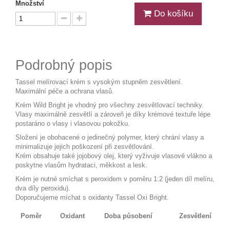
Množství
Do košíku
Podrobný popis
Tassel melírovací krém s vysokým stupněm zesvětlení.
Maximální péče a ochrana vlasů.
Krém Wild Bright je vhodný pro všechny zesvětlovací techniky.
Vlasy maximálně zesvětlí a zároveň je díky krémové textuře lépe
postaráno o vlasy i vlasovou pokožku.
Složení je obohacené o jedinečný polymer, který chrání vlasy a
minimalizuje jejich poškození při zesvětlování.
Krém obsahuje také jojobový olej, který vyživuje vlasové vlákno a
poskytne vlasům hydrataci, měkkost a lesk.
Krém je nutné smíchat s peroxidem v poměru 1:2 (jeden díl melíru,
dva díly peroxidu).
Doporučujeme míchat s oxidanty Tassel Oxi Bright.
Poměr
Oxidant
Doba působení
Zesvětlení