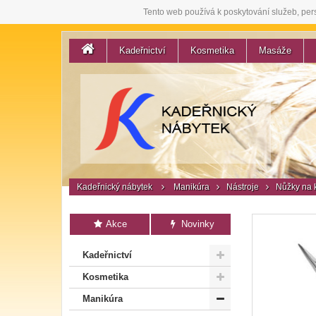
Tento web používá k poskytování služeb, per
Kadeřnictví
Kosmetika
Masáže
Kadeřnický nábytek
Manikúra
Nástroje
Nůžky na k
Akce
Novinky
Kadeřnictví
Kosmetika
Manikúra