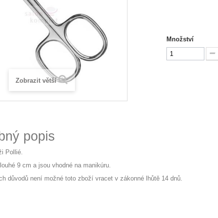
Množství
Zobrazit větší
bný popis
i Pollié.
louhé 9 cm a jsou vhodné na manikúru.
ch důvodů není možné toto zboží vracet v zákonné lhůtě 14 dnů.