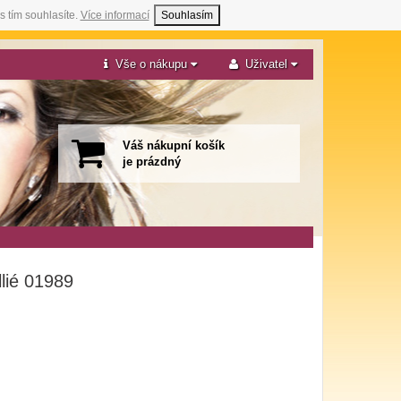
s tím souhlasíte.
Více informací
Souhlasím
Vše o nákupu
Uživatel
Váš nákupní košík
je prázdný
lié 01989