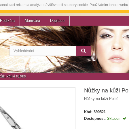
sonalizaci reklam a analýze návštěvnosti soubory cookie. Používáním tohoto webu 
Pedikúra
Manikúra
Depilace
ůži Pollié 01989
Nůžky na kůži Pol
Nůžky na kůži Pollié.
Kód:
390521
Dostupnost:
Skladem