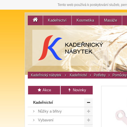
Tento web používá k poskytování služeb, per
Kadeřnictví
Kosmetika
Masáže
Kadeřnický nábytek
Kadeřnictví
Potřeby
Pomůcky 
Akce
Novinky
Kadeřnictví
Nůžky a břitvy
Vybavení