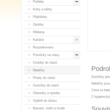
Potřeby
Kufry a tašky
Pláštěnky
Zástěry
Hřebeny
Kartáče
Rozprašovače
Pomůcky na vlasy
Ozdoby do vlasů
Podro
Natáčky
Gumičky ploc
Pinety do vlasů
Natáčky jsou
Gumičky do vlasů
Cena za bale
Vlásenky a sponky
Z hygienický
Výplně do účesu
Souvi
Barvení, melír a trvalá