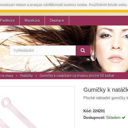
sonalizaci reklam a analýze návštěvnosti soubory cookie. Používáním tohoto webu 
Pedikúra
Manikúra
Depilace
na vlasy
Natáčky
Gumičky k natáčkám na trvalou ploché 50 ks/bal
Gumičky k natáčk
Ploché náhradní gumičky k
Kód:
224201
Dostupnost:
Skladem