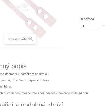
Množství
Zobrazit větší
bný popis
hé náhradní k natáčkám na trvalou.
 ploché, díky čemuž lépe drží vlasy.
ní 50 ks.
ch důvodů není možné toto zboží vracet v zákonné lhůtě 14 dnů.
sející a podobné zboží