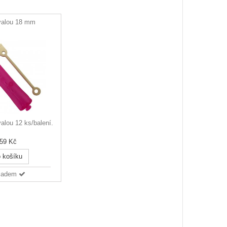
valou 18 mm
alou 12 ks/balení.
59 Kč
 košíku
ladem