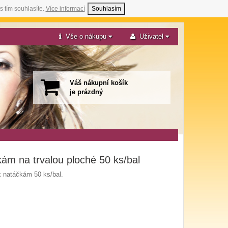
s tím souhlasíte.
Více informací
Souhlasím
Vše o nákupu
Uživatel
Váš nákupní košík
je prázdný
ám na trvalou ploché 50 ks/bal
 natáčkám 50 ks/bal.