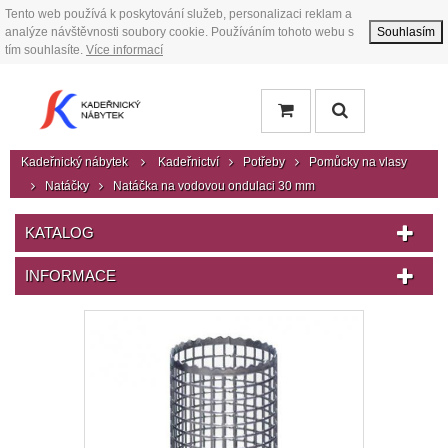
Tento web používá k poskytování služeb, personalizaci reklam a
analýze návštěvnosti soubory cookie. Používáním tohoto webu s
Souhlasím
tím souhlasíte.
Více informací
Kadeřnický nábytek
Kadeřnictví
Potřeby
Pomůcky na vlasy
Natáčky
Natáčka na vodovou ondulaci 30 mm
KATALOG
INFORMACE