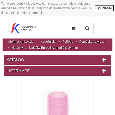
Tento web používá k poskytování služeb, personalizaci reklam a
analýze návštěvnosti soubory cookie. Používáním tohoto webu s
Souhlasím
tím souhlasíte.
Více informací
Kadeřnický nábytek
Kadeřnictví
Potřeby
Pomůcky na vlasy
Natáčky
Natáčky Eurostil samodržící 24 mm
KATALOG
INFORMACE