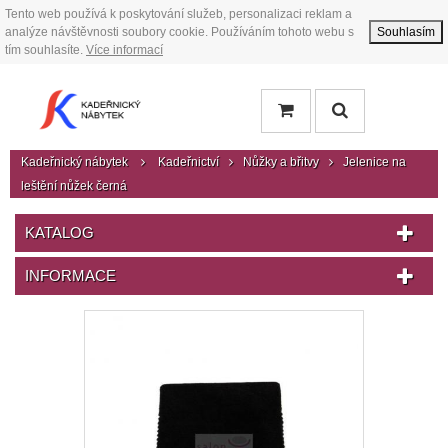
Tento web používá k poskytování služeb, personalizaci reklam a
analýze návštěvnosti soubory cookie. Používáním tohoto webu s
Souhlasím
tím souhlasíte.
Více informací
Kadeřnický nábytek
Kadeřnictví
Nůžky a břitvy
Jelenice na
leštění nůžek černá
KATALOG
INFORMACE