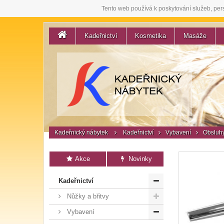
Tento web používá k poskytování služeb, per
Kadeřnictví
Kosmetika
Masáže
Kadeřnický nábytek
Kadeřnictví
Vybavení
Obsluhy
Akce
Novinky
Kadeřnictví
Nůžky a břitvy
Vybavení