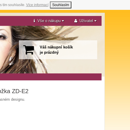
s tím souhlasíte.
Více informací
Souhlasím
Vše o nákupu
Uživatel
Váš nákupní košík
je prázdný
ožka ZD-E2
ásném designu.