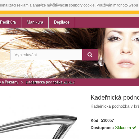
sonalizaci reklam a analýze návštěvnosti soubory cookie. Používáním tohoto webu 
Pedikúra
Manikúra
Depilace
 a čekárny
Kadeřnická podnožka ZD-E2
Kadeřnická podn
Kadeřnická podnožka v kr
Kód:
510057
Dostupnost:
Skladem