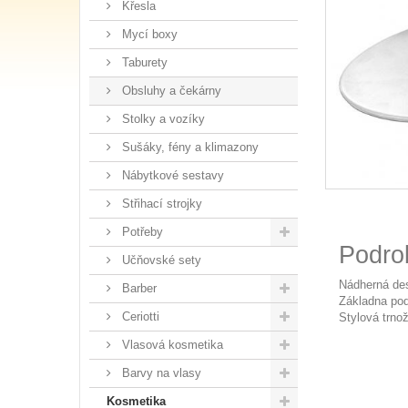
Křesla
Mycí boxy
Taburety
Obsluhy a čekárny
Stolky a vozíky
Sušáky, fény a klimazony
Nábytkové sestavy
Střihací strojky
Potřeby
Podro
Učňovské sety
Nádherná des
Barber
Základna pod
Ceriotti
Stylová trno
Vlasová kosmetika
Barvy na vlasy
Kosmetika