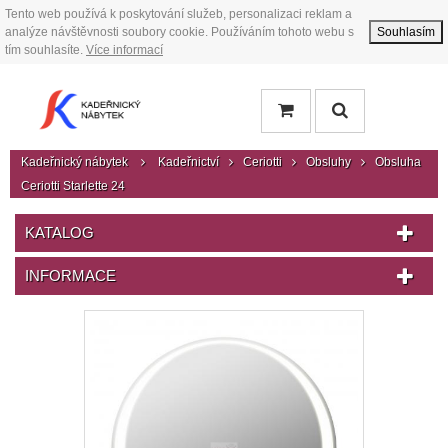
Tento web používá k poskytování služeb, personalizaci reklam a
analýze návštěvnosti soubory cookie. Používáním tohoto webu s
Souhlasím
tím souhlasíte.
Více informací
Kadeřnický nábytek
Kadeřnictví
Ceriotti
Obsluhy
Obsluha
Ceriotti Starlette 24
KATALOG
INFORMACE