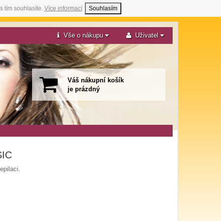
s tím souhlasíte.
Více informací
Souhlasím
Vše o nákupu
Uživatel
Váš nákupní košík
je prázdný
SIC
pilaci.