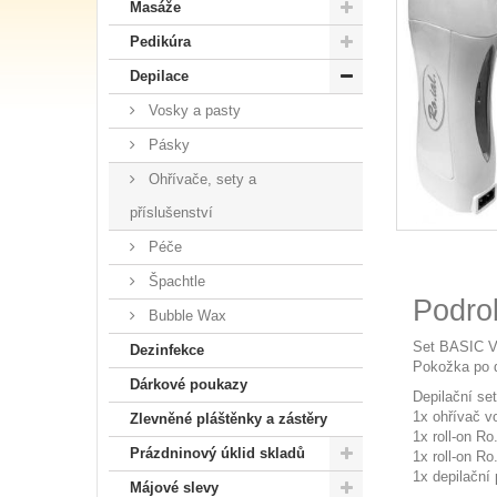
Masáže
Pedikúra
Depilace
Vosky a pasty
Pásky
Ohřívače, sety a
příslušenství
Péče
Špachtle
Podro
Bubble Wax
Set BASIC Vá
Dezinfekce
Pokožka po d
Dárkové poukazy
Depilační se
1x ohřívač 
Zlevněné pláštěnky a zástěry
1x roll-on Ro
Prázdninový úklid skladů
1x roll-on Ro.
1x depilační
Májové slevy