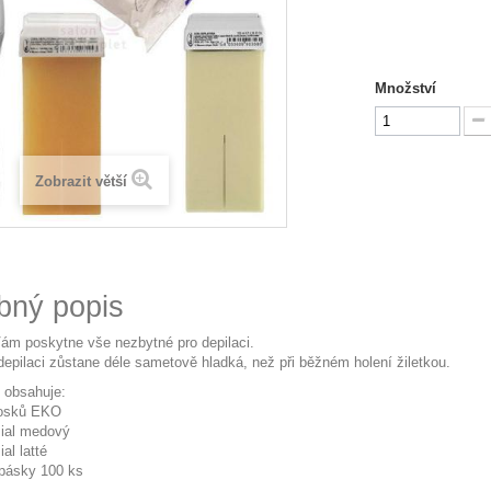
Množství
Zobrazit větší
bný popis
m poskytne vše nezbytné pro depilaci.
epilaci zůstane déle sametově hladká, než při běžném holení žiletkou.
t obsahuje:
vosků EKO
.ial medový
ial latté
 pásky 100 ks