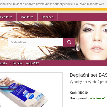
sonalizaci reklam a analýze návštěvnosti soubory cookie. Používáním tohoto webu 
Pedikúra
Manikúra
Depilace
enství
Depilační set BASIC
Depilační set BA
Výhodný set výrobků pro de
Kód:
450010
Dostupnost:
Skladem