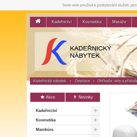
Tento web používá k poskytování služeb, per
Kadeřnictví
Kosmetika
Masáže
Kadeřnický nábytek
Depilace
Ohřívače, sety a přísluš
Akce
Novinky
Kadeřnictví
Kosmetika
Manikúra