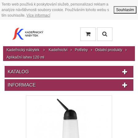
Tento web používá k poskytování služeb, personalizaci reklam a
analýze návštěvnosti soubory cookie. Používáním tohoto webu s
Souhlasím
tím souhlasíte.
Více informací
Kadeřnický nábytek
Kadeřnictví
Potřeby
Ostatní produkty
Aplikační lahev 120 ml
KATALOG
INFORMACE