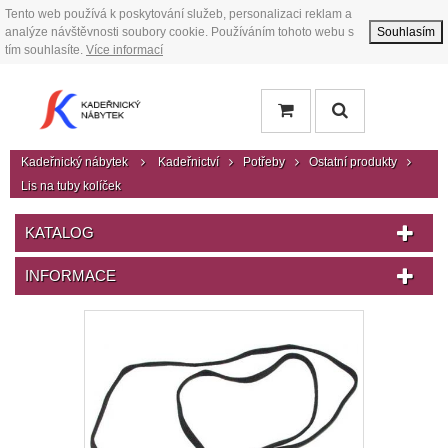
Tento web používá k poskytování služeb, personalizaci reklam a
analýze návštěvnosti soubory cookie. Používáním tohoto webu s
Souhlasím
tím souhlasíte.
Více informací
Kadeřnický nábytek
Kadeřnictví
Potřeby
Ostatní produkty
Lis na tuby kolíček
KATALOG
INFORMACE