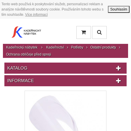
Tento web používá k poskytování služeb, personalizaci reklam a
analýze návštěvnosti soubory cookie. Používáním tohoto webu s
Souhlasím
tím souhlasíte.
Více informací
Kadeřnický nábytek
Kadeřnictví
Potřeby
Ostatní produkty
Ochrana obličeje před spreji
KATALOG
INFORMACE