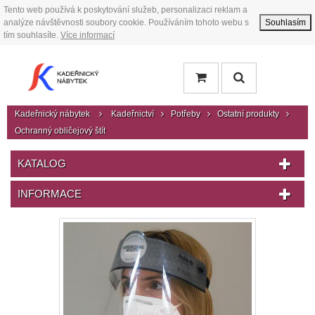
Tento web používá k poskytování služeb, personalizaci reklam a
analýze návštěvnosti soubory cookie. Používáním tohoto webu s
Souhlasím
tím souhlasíte.
Více informací
Kadeřnický nábytek
Kadeřnictví
Potřeby
Ostatní produkty
Ochranný obličejový štít
KATALOG
INFORMACE