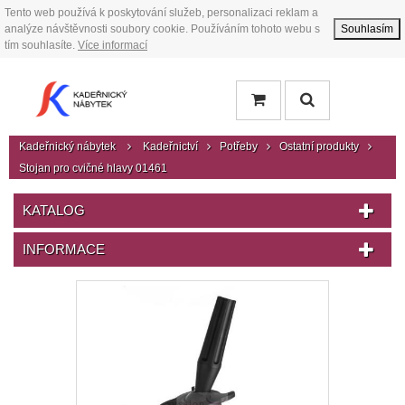
Tento web používá k poskytování služeb, personalizaci reklam a
analýze návštěvnosti soubory cookie. Používáním tohoto webu s
Souhlasím
tím souhlasíte.
Více informací
Kadeřnický nábytek
Kadeřnictví
Potřeby
Ostatní produkty
Stojan pro cvičné hlavy 01461
KATALOG
INFORMACE