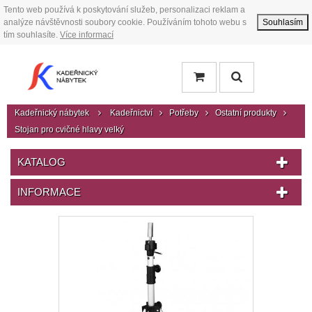
Tento web používá k poskytování služeb, personalizaci reklam a
analýze návštěvnosti soubory cookie. Používáním tohoto webu s
Souhlasím
tím souhlasíte.
Více informací
Kadeřnický nábytek
Kadeřnictví
Potřeby
Ostatní produkty
Stojan pro cvičné hlavy velký
KATALOG
INFORMACE