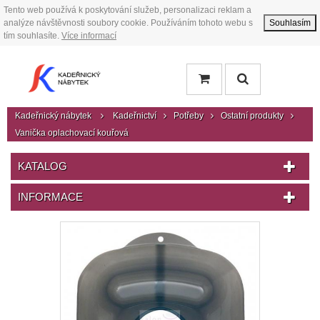
Tento web používá k poskytování služeb, personalizaci reklam a
analýze návštěvnosti soubory cookie. Používáním tohoto webu s
Souhlasím
tím souhlasíte.
Více informací
Kadeřnický nábytek
Kadeřnictví
Potřeby
Ostatní produkty
Vanička oplachovací kouřová
KATALOG
INFORMACE