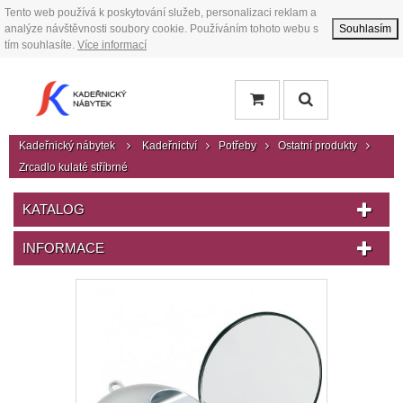
Tento web používá k poskytování služeb, personalizaci reklam a
analýze návštěvnosti soubory cookie. Používáním tohoto webu s
Souhlasím
tím souhlasíte.
Více informací
Kadeřnický nábytek
Kadeřnictví
Potřeby
Ostatní produkty
Zrcadlo kulaté stříbrné
KATALOG
INFORMACE