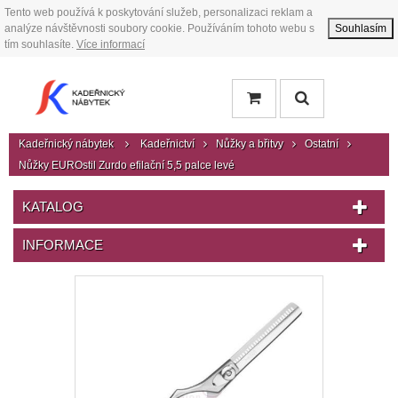
Tento web používá k poskytování služeb, personalizaci reklam a
analýze návštěvnosti soubory cookie. Používáním tohoto webu s
Souhlasím
tím souhlasíte.
Více informací
Kadeřnický nábytek
Kadeřnictví
Nůžky a břitvy
Ostatní
Nůžky EUROstil Zurdo efilační 5,5 palce levé
KATALOG
INFORMACE