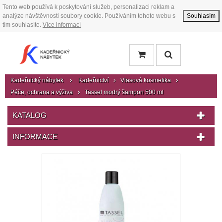
Tento web používá k poskytování služeb, personalizaci reklam a
analýze návštěvnosti soubory cookie. Používáním tohoto webu s
Souhlasím
tím souhlasíte.
Více informací
Kadeřnický nábytek
Kadeřnictví
Vlasová kosmetika
Péče, ochrana a výživa
Tassel modrý šampon 500 ml
KATALOG
INFORMACE