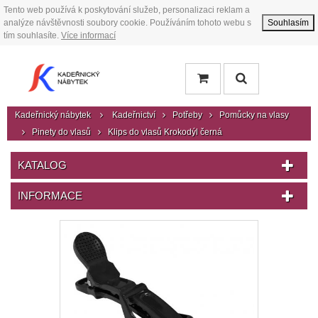
Tento web používá k poskytování služeb, personalizaci reklam a
analýze návštěvnosti soubory cookie. Používáním tohoto webu s
Souhlasím
tím souhlasíte.
Více informací
Kadeřnický nábytek
Kadeřnictví
Potřeby
Pomůcky na vlasy
Pinety do vlasů
Klips do vlasů Krokodýl černá
KATALOG
INFORMACE