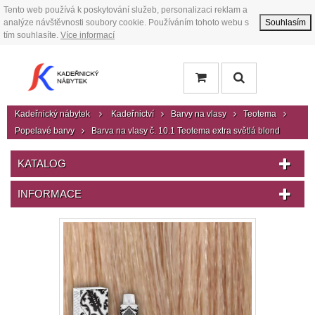
Tento web používá k poskytování služeb, personalizaci reklam a
analýze návštěvnosti soubory cookie. Používáním tohoto webu s
Souhlasím
tím souhlasíte.
Více informací
Kadeřnický nábytek
Kadeřnictví
Barvy na vlasy
Teotema
Popelavé barvy
Barva na vlasy č. 10.1 Teotema extra světlá blond
KATALOG
INFORMACE