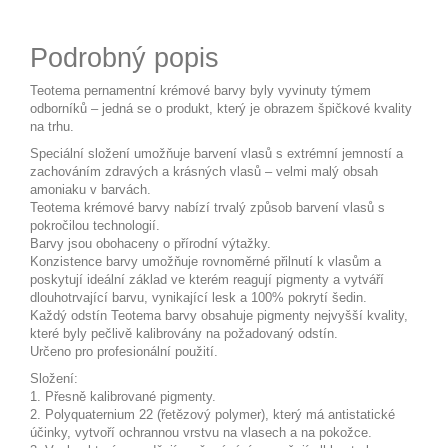
Podrobný popis
Teotema pernamentní krémové barvy byly vyvinuty týmem
odborníků – jedná se o produkt, který je obrazem špičkové kvality
na trhu.
Speciální složení umožňuje barvení vlasů s extrémní jemností a
zachováním zdravých a krásných vlasů – velmi malý obsah
amoniaku v barvách.
Teotema krémové barvy nabízí trvalý způsob barvení vlasů s
pokročilou technologií.
Barvy jsou obohaceny o přírodní výtažky.
Konzistence barvy umožňuje rovnoměrné přilnutí k vlasům a
poskytují ideální základ ve kterém reagují pigmenty a vytváří
dlouhotrvající barvu, vynikající lesk a 100% pokrytí šedin.
Každý odstín Teotema barvy obsahuje pigmenty nejvyšší kvality,
které byly pečlivě kalibrovány na požadovaný odstín.
Určeno pro profesionální použití.
Složení:
1. Přesně kalibrované pigmenty.
2. Polyquaternium 22 (řetězový polymer), který má antistatické
účinky, vytvoří ochrannou vrstvu na vlasech a na pokožce.