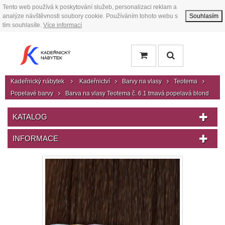
Tento web používá k poskytování služeb, personalizaci reklam a
analýze návštěvnosti soubory cookie. Používáním tohoto webu s
Souhlasím
tím souhlasíte.
Více informací
Kadeřnický nábytek
Kadeřnictví
Barvy na vlasy
Teotema
Popelavé barvy
Barva na vlasy Teotema č. 6.1 tmavá popelavá blond
KATALOG
INFORMACE