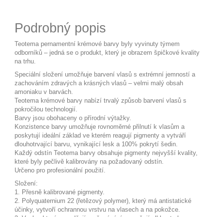
Podrobný popis
Teotema pernamentní krémové barvy byly vyvinuty týmem
odborníků – jedná se o produkt, který je obrazem špičkové kvality
na trhu.
Speciální složení umožňuje barvení vlasů s extrémní jemností a
zachováním zdravých a krásných vlasů – velmi malý obsah
amoniaku v barvách.
Teotema krémové barvy nabízí trvalý způsob barvení vlasů s
pokročilou technologií.
Barvy jsou obohaceny o přírodní výtažky.
Konzistence barvy umožňuje rovnoměrné přilnutí k vlasům a
poskytují ideální základ ve kterém reagují pigmenty a vytváří
dlouhotrvající barvu, vynikající lesk a 100% pokrytí šedin.
Každý odstín Teotema barvy obsahuje pigmenty nejvyšší kvality,
které byly pečlivě kalibrovány na požadovaný odstín.
Určeno pro profesionální použití.
Složení:
1. Přesně kalibrované pigmenty.
2. Polyquaternium 22 (řetězový polymer), který má antistatické
účinky, vytvoří ochrannou vrstvu na vlasech a na pokožce.