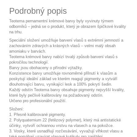
Podrobný popis
Teotema pernamentní krémové barvy byly vyvinuty týmem
odborníků – jedná se o produkt, který je obrazem špičkové kvality
na trhu.
Speciální složení umožňuje barvení vlasů s extrémní jemností a
zachováním zdravých a krásných vlasů – velmi malý obsah
amoniaku v barvách.
Teotema krémové barvy nabízí trvalý způsob barvení vlasů s
pokročilou technologií.
Barvy jsou obohaceny o přírodní výtažky.
Konzistence barvy umožňuje rovnoměrné přilnutí k vlasům a
poskytují ideální základ ve kterém reagují pigmenty a vytváří
dlouhotrvající barvu, vynikající lesk a 100% pokrytí šedin.
Každý odstín Teotema barvy obsahuje pigmenty nejvyšší kvality,
které byly pečlivě kalibrovány na požadovaný odstín.
Určeno pro profesionální použití.
Složení:
1. Přesně kalibrované pigmenty.
2. Polyquaternium 22 (řetězový polymer), který má antistatické
účinky, vytvoří ochrannou vrstvu na vlasech a na pokožce.
3. Vosky, které usnadňují rozčesávání, vyvažují vlhkost vlasu a
také pomáhají uzavírat vlasové kutikuly pro zajištění