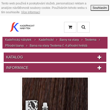
Tento web používá k poskytování služeb, personalizaci reklam a
analýze návštěvnosti soubory cookie. Používáním tohoto webu s
Souhlasím
tím souhlasíte.
Více informací
Kadeřnický nábytek
Kadeřnictví
Barvy na vlasy
Teotema
Přírodní barvy
Barva na vlasy Teotema č. 4 přírodní hnědá
KATALOG
INFORMACE