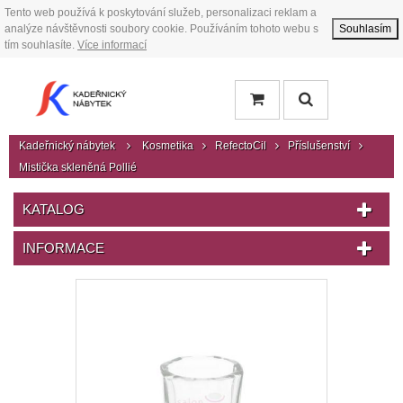
Tento web používá k poskytování služeb, personalizaci reklam a
analýze návštěvnosti soubory cookie. Používáním tohoto webu s
Souhlasím
tím souhlasíte.
Více informací
Kadeřnický nábytek
Kosmetika
RefectoCil
Příslušenství
Mistička skleněná Pollié
KATALOG
INFORMACE