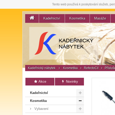
Tento web používá k poskytování služeb, per
Kadeřnictví
Kosmetika
Masáže
Kadeřnický nábytek
Kosmetika
RefectoCil
Přísluš
Akce
Novinky
Kadeřnictví
Kosmetika
Vybavení