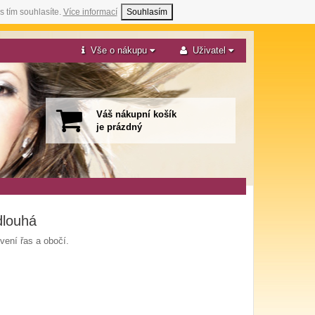
s tím souhlasíte.
Více informací
Souhlasím
Vše o nákupu
Uživatel
Váš nákupní košík
je prázdný
dlouhá
vení řas a obočí.