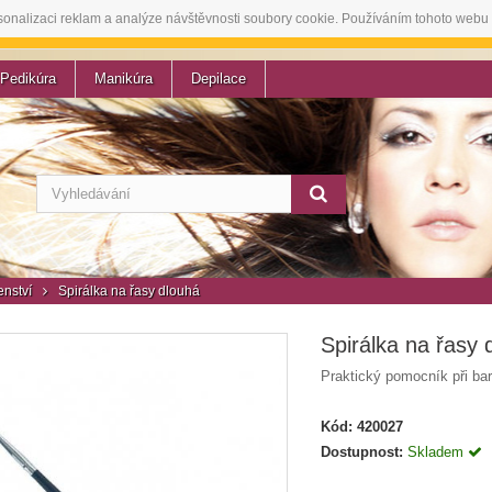
sonalizaci reklam a analýze návštěvnosti soubory cookie. Používáním tohoto webu 
Pedikúra
Manikúra
Depilace
enství
Spirálka na řasy dlouhá
Spirálka na řasy 
Praktický pomocník při bar
Kód:
420027
Dostupnost:
Skladem