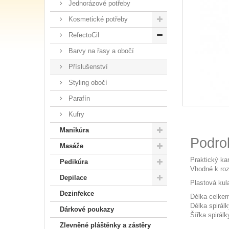
Jednorázové potřeby
Kosmetické potřeby
RefectoCil
Barvy na řasy a obočí
Příslušenství
Styling obočí
Parafín
Kufry
Manikúra
Podro
Masáže
Praktický ka
Pedikúra
Vhodné k roz
Depilace
Plastová kula
Dezinfekce
Délka celke
Délka spirál
Dárkové poukazy
Šířka spirál
Zlevněné pláštěnky a zástěry