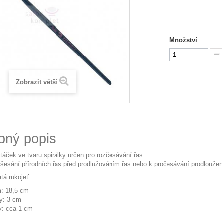
Množství
Zobrazit větší
bný popis
rtáček ve tvaru spirálky určen pro rozčesávání řas.
šesání přírodních řas před prodlužováním řas nebo k pročesávání prodloužen
tá rukojeť.
m: 18,5 cm
ky: 3 cm
ky: cca 1 cm