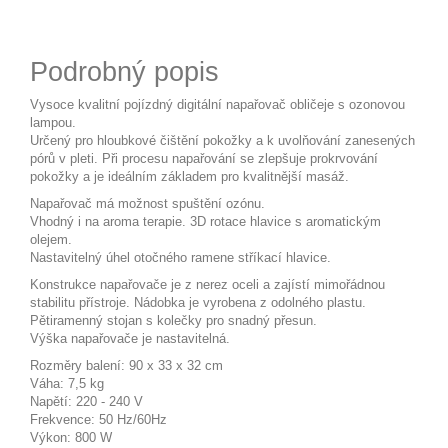
Podrobný popis
Vysoce kvalitní pojízdný digitální napařovač obličeje s ozonovou
lampou.
Určený pro hloubkové čištění pokožky a k uvolňování zanesených
pórů v pleti. Při procesu napařování se zlepšuje prokrvování
pokožky a je ideálním základem pro kvalitnější masáž.
Napařovač má možnost spuštění ozónu.
Vhodný i na aroma terapie. 3D rotace hlavice s aromatickým
olejem.
Nastavitelný úhel otočného ramene stříkací hlavice.
Konstrukce napařovače je z nerez oceli a zajístí mimořádnou
stabilitu přístroje. Nádobka je vyrobena z odolného plastu.
Pětiramenný stojan s kolečky pro snadný přesun.
Výška napařovače je nastavitelná.
Rozměry balení: 90 x 33 x 32 cm
Váha: 7,5 kg
Napětí: 220 - 240 V
Frekvence: 50 Hz/60Hz
Výkon: 800 W