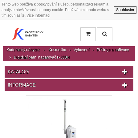
Tento web používá k poskytování služeb, personalizaci reklam a
analýze návštěvnosti soubory cookie. Používáním tohoto webu s
Souhlasím
tím souhlasíte.
Více informací
Kadeřnický nábytek
Kosmetika
Vybavení
Přístroje a ohřívače
Digitální parní napařovač F-300H
KATALOG
INFORMACE