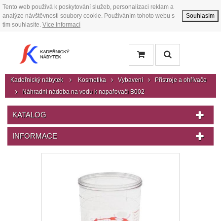
Tento web používá k poskytování služeb, personalizaci reklam a
analýze návštěvnosti soubory cookie. Používáním tohoto webu s
Souhlasím
tím souhlasíte.
Více informací
Kadeřnický nábytek
Kosmetika
Vybavení
Přístroje a ohřívače
Náhradní nádoba na vodu k napařovači B002
KATALOG
INFORMACE