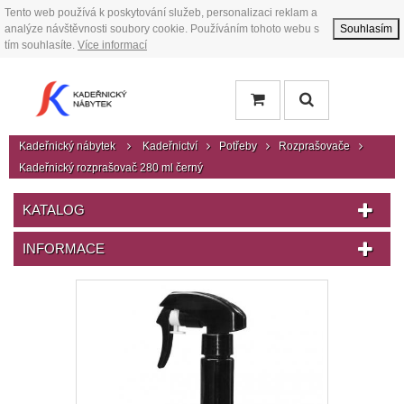
Tento web používá k poskytování služeb, personalizaci reklam a
analýze návštěvnosti soubory cookie. Používáním tohoto webu s
Souhlasím
tím souhlasíte.
Více informací
Kadeřnický nábytek
Kadeřnictví
Potřeby
Rozprašovače
Kadeřnický rozprašovač 280 ml černý
KATALOG
INFORMACE