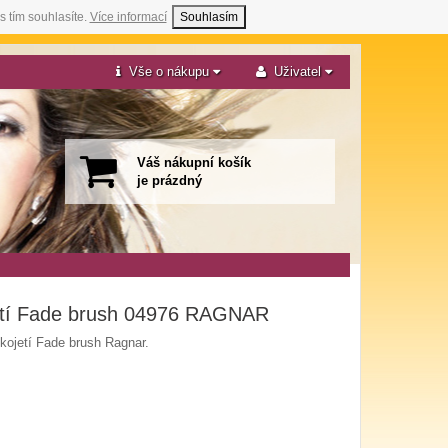
s tím souhlasíte.
Více informací
Souhlasím
Vše o nákupu
Uživatel
Váš nákupní košík
je prázdný
jetí Fade brush 04976 RAGNAR
ukojetí Fade brush Ragnar.