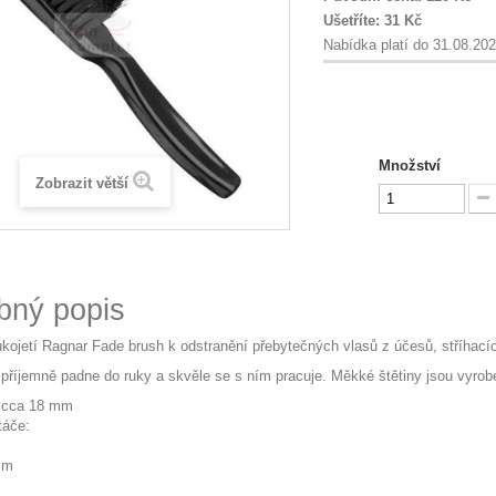
Ušetříte:
31 Kč
Nabídka platí do 31.08.20
Množství
Zobrazit větší
bný popis
ukojetí Ragnar Fade brush k odstranění přebytečných vlasů z účesů, stříhacíc
i příjemně padne do ruky a skvěle se s ním pracuje. Měkké štětiny jsou vyro
: cca 18 mm
táče:
cm