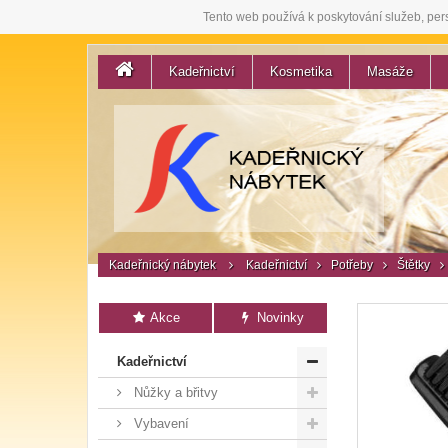
Tento web používá k poskytování služeb, per
Kadeřnictví
Kosmetika
Masáže
Kadeřnický nábytek
Kadeřnictví
Potřeby
Štětky
Akce
Novinky
Kadeřnictví
Nůžky a břitvy
Vybavení