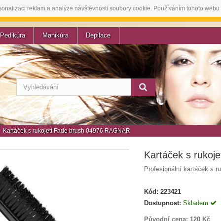
sonalizaci reklam a analýze návštěvnosti soubory cookie. Používáním tohoto webu 
Pedikúra
Manikúra
Depilace
Kartáček s rukojetí Fade brush 04976 RAGNAR
Kartáček s ruko
Profesionální kartáček s r
Kód:
223421
Dostupnost:
Skladem
Původní cena:
120 Kč