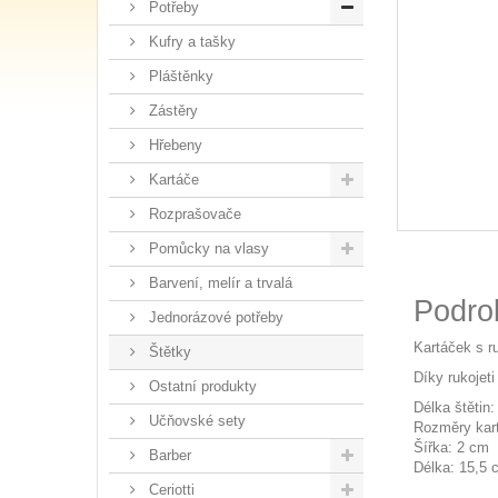
Potřeby
Kufry a tašky
Pláštěnky
Zástěry
Hřebeny
Kartáče
Rozprašovače
Pomůcky na vlasy
Barvení, melír a trvalá
Podro
Jednorázové potřeby
Kartáček s r
Štětky
Díky rukojet
Ostatní produkty
Délka štětin
Učňovské sety
Rozměry kar
Šířka: 2 cm
Barber
Délka: 15,5 
Ceriotti