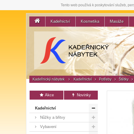
Tento web používá k poskytování služeb, per
Kadeřnictví
Kosmetika
Masáže
Kadeřnický nábytek
Kadeřnictví
Potřeby
Štětky
Akce
Novinky
Kadeřnictví
Nůžky a břitvy
Vybavení