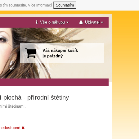
s tím souhlasíte.
Více informací
Souhlasím
Vše o nákupu
Uživatel
Váš nákupní košík
je prázdný
 plochá - přírodní štětiny
ními štětinami.
nedostupné