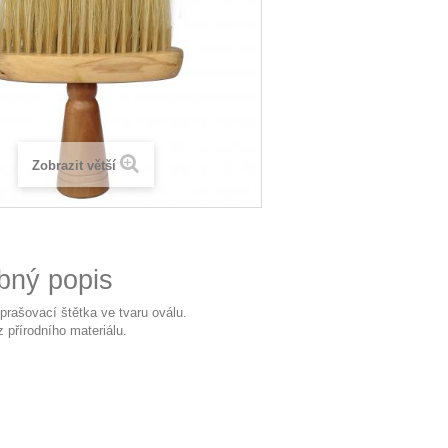
Zobrazit větší
bný popis
prašovací štětka ve tvaru oválu.
z přírodního materiálu.