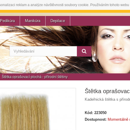
sonalizaci reklam a analýze návštěvnosti soubory cookie. Používáním tohoto webu 
Pedikúra
Manikúra
Depilace
Štětka oprašovací plochá - přírodní štětiny
Štětka oprašovací
Kadeřnická štětka s přírod
Kód:
223050
Dostupnost:
Momentálně 