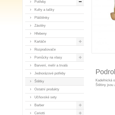
Potřeby
Kufry a tašky
Pláštěnky
Zástěry
Hřebeny
Kartáče
Rozprašovače
Pomůcky na vlasy
Barvení, melír a trvalá
Podro
Jednorázové potřeby
Kadeřnická o
Štětky
Štětiny jsou 
Ostatní produkty
Učňovské sety
Barber
Ceriotti