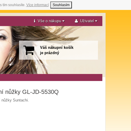
s tím souhlasíte.
Více informací
Souhlasím
Vše o nákupu
Uživatel
Váš nákupní košík
je prázdný
ční nůžky GL-JD-5530Q
ní nůžky Suntachi.