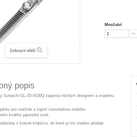
Množství
Zobrazit větší
bný popis
žky Suntachi GL-JD-5530Q zaujmou hezkým designem a snadnou
pěrku pro malíček a zajistí mimořádnou stabilitu.
lmi kvalitní japonské oceli.
odávány v krásné krabičce, do které je lze snadno ukládat.