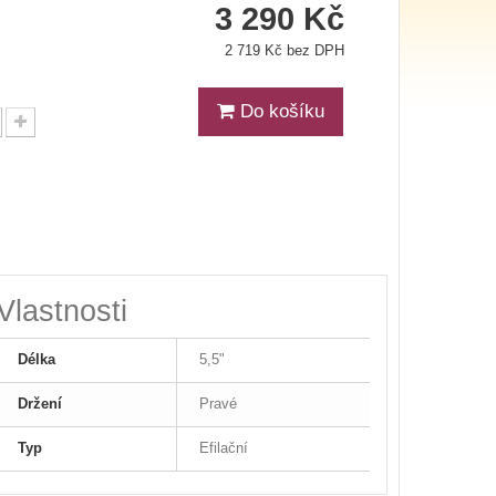
3 290 Kč
2 719 Kč bez DPH
Do košíku
Vlastnosti
Délka
5,5"
Držení
Pravé
Typ
Efilační