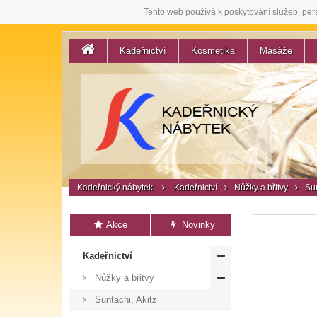
Tento web používá k poskytování služeb, per
Kadeřnictví
Kosmetika
Masáže
Kadeřnický nábytek
Kadeřnictví
Nůžky a břitvy
Sun
Akce
Novinky
Kadeřnictví
Nůžky a břitvy
Suntachi, Akitz