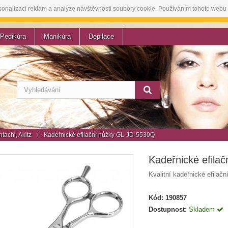
sonalizaci reklam a analýze návštěvnosti soubory cookie. Používáním tohoto webu 
Pedikúra
Manikúra
Depilace
tachi, Akitz
Kadeřnické efilační nůžky GL-JD-5530Q
Kadeřnické efila
Kvalitní kadeřnické efilač
Kód:
190857
Dostupnost:
Skladem