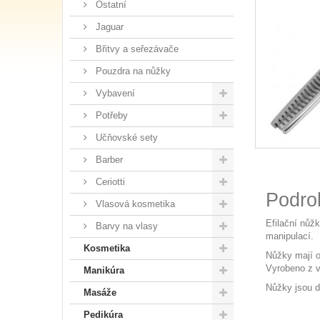
Ostatní
Jaguar
Břitvy a seřezávače
Pouzdra na nůžky
Vybavení
Potřeby
Učňovské sety
Barber
Ceriotti
Podro
Vlasová kosmetika
Efilační nů
Barvy na vlasy
manipulací.
Kosmetika
Nůžky mají o
Vyrobeno z ve
Manikúra
Nůžky jsou d
Masáže
Pedikúra