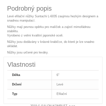
Podrobný popis
Levé efilační nůžky Suntachi L-6035 zaujmou hezkým designem a
snadnou manipulací.
Nůžky mají pevnou opěrku pro malíček a zajistí mimořádnou
stabilitu.
Vyrobeno z velmi kvalitní japonské oceli.
Nůžky jsou dodávány v krásné krabičce, do které je lze snadno
ukládat.
Nůžky jsou určené pro leváky.
Vlastnosti
Délka
6"
Držení
Levé
Typ
Efilační
2019 © SALON KOMPLET, s.r.o.