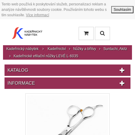
Tento web používá k poskytování služeb, personalizaci reklam a
analýze návštěvnosti soubory cookie. Používáním tohoto webu s
Souhlasím
tím souhlasíte.
Více informací
Kadeřnický nábytek
Kadeřnictví
Nůžky a břitvy
Suntachi, Akitz
Kadeřnické efilační nůžky LEVÉ L-6035
KATALOG
INFORMACE