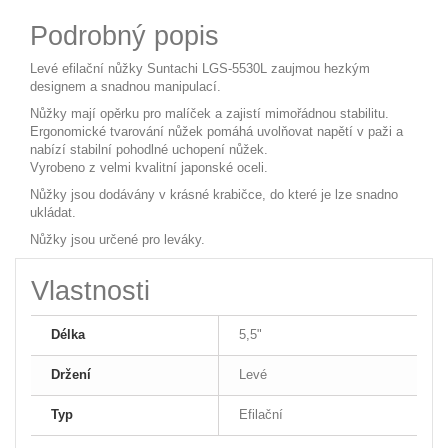
Podrobný popis
Levé efilační nůžky Suntachi LGS-5530L zaujmou hezkým
designem a snadnou manipulací.
Nůžky mají opěrku pro malíček a zajistí mimořádnou stabilitu.
Ergonomické tvarování nůžek pomáhá uvolňovat napětí v paži a
nabízí stabilní pohodlné uchopení nůžek.
Vyrobeno z velmi kvalitní japonské oceli.
Nůžky jsou dodávány v krásné krabičce, do které je lze snadno
ukládat.
Nůžky jsou určené pro leváky.
Vlastnosti
Délka
5,5"
Držení
Levé
Typ
Efilační