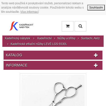
Tento web používá k poskytování služeb, personalizaci reklam a
analýze návštěvnosti soubory cookie. Používáním tohoto webu s
Souhlasím
tím souhlasíte.
Více informací
Kadeřnický nábytek
Kadeřnictví
Nůžky a břitvy
Suntachi, Akitz
Kadeřnické efilační nůžky LEVÉ LGS-5530L
KATALOG
INFORMACE