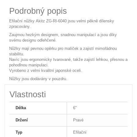
Podrobný popis
Efilační nůžky Akitz ZG-RI-6040 jsou velmi pěkně dílensky
zpracovány.
Zaujmou hezkým designem, snadnou manipulací a jsou díky
svému designu odlehčené.
Nůžky mají pevnou opěrku pro malíček a zajistí mimořádnou
stabilitu.
Navíc jsou ergonomicky tvarované, takže zajistí lehkou, přesnou a
pohodlnou manipulaci.
Vyrobeno z velmi kvalitní japonské oceli.
Nůžky jsou dodávány v pouzdru.
Vlastnosti
Délka
6"
Držení
Pravé
Typ
Efilační