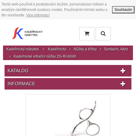
Tento web používá k poskytování služeb, personalizaci reklam a
analýze návštěvnosti soubory cookie. Používáním tohoto webu s
Souhlasím
tím souhlasíte.
Více informací
Kadeřnický nábytek
Kadeřnictví
Nůžky a břitvy
Suntachi, Akitz
Kadeřnické efilační nůžky ZG-RI-6040
KATALOG
INFORMACE