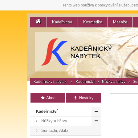
Tento web používá k poskytování služeb, per
Kadeřnictví
Kosmetika
Masáže
Kadeřnický nábytek
Kadeřnictví
Nůžky a břitvy
Sun
Akce
Novinky
Kadeřnictví
Nůžky a břitvy
Suntachi, Akitz