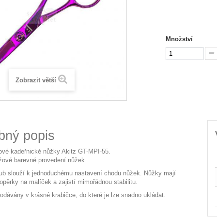
Množství
Zobrazit větší
bný popis
lové kadeřnické nůžky Akitz GT-MPI-55.
žové barevné provedení nůžek.
ub slouží k jednoduchému nastavení chodu nůžek. Nůžky mají
opěrky na malíček a zajistí mimořádnou stabilitu.
odávány v krásné krabičce, do které je lze snadno ukládat.