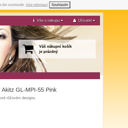
s tím souhlasíte.
Více informací
Souhlasím
Vše o nákupu
Uživatel
Váš nákupní košík
je prázdný
 Akitz GL-MPI-55 Pink
lově růžovém designu.