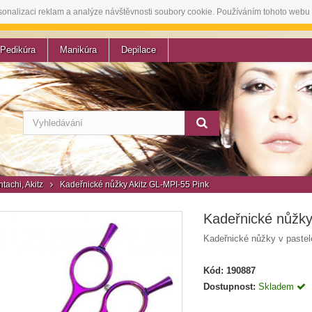
sonalizaci reklam a analýze návštěvnosti soubory cookie. Používáním tohoto webu 
Pedikúra
Manikúra
Depilace
tachi, Akitz
Kadeřnické nůžky Akitz GL-MPI-55 Pink
Kadeřnické nůžky
Kadeřnické nůžky v paste
Kód:
190887
Dostupnost:
Skladem