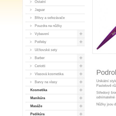
Ostatní
Jaguar
Břitvy a seřezávače
Pouzdra na nůžky
Vybavení
Potřeby
Učňovské sety
Barber
Ceriotti
Podro
Vlasová kosmetika
Unikátní sty
Barvy na vlasy
Pastelově rů
Kosmetika
Středový šro
odnímatelné 
Manikúra
Nůžky jsou d
Masáže
Pedikúra