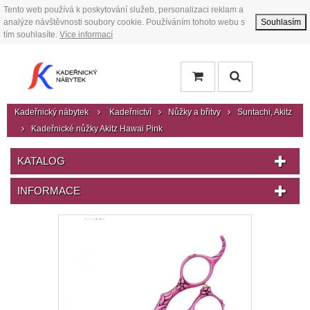
Tento web používá k poskytování služeb, personalizaci reklam a
analýze návštěvnosti soubory cookie. Používáním tohoto webu s
Souhlasím
tím souhlasíte.
Více informací
Kadeřnický nábytek
Kadeřnictví
Nůžky a břitvy
Suntachi, Akitz
Kadeřnické nůžky Akitz Hawai Pink
KATALOG
INFORMACE