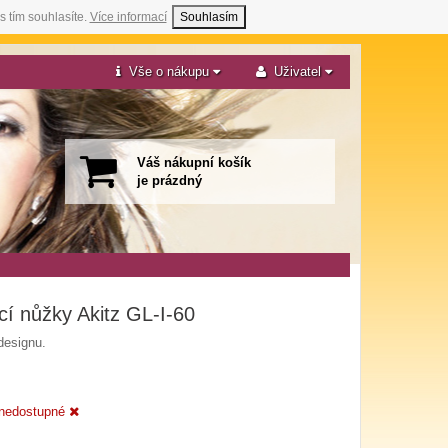
s tím souhlasíte.
Více informací
Souhlasím
Vše o nákupu
Uživatel
Váš nákupní košík
je prázdný
cí nůžky Akitz GL-I-60
designu.
nedostupné