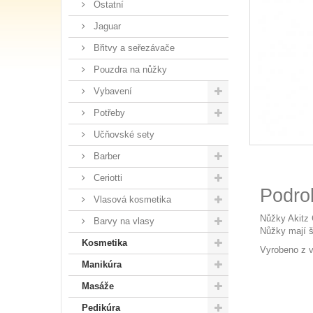
Ostatní
Jaguar
Břitvy a seřezávače
Pouzdra na nůžky
Vybavení
Potřeby
Učňovské sety
Barber
Ceriotti
Podro
Vlasová kosmetika
Nůžky Akitz 
Barvy na vlasy
Nůžky mají š
Kosmetika
Vyrobeno z ve
Manikúra
Masáže
Pedikúra