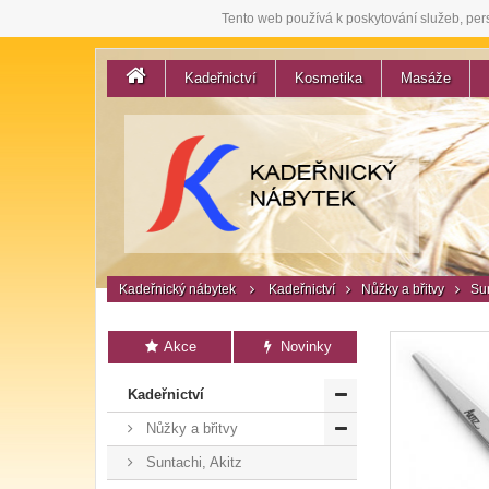
Tento web používá k poskytování služeb, per
Kadeřnictví
Kosmetika
Masáže
Kadeřnický nábytek
Kadeřnictví
Nůžky a břitvy
Sun
Akce
Novinky
Kadeřnictví
Nůžky a břitvy
Suntachi, Akitz