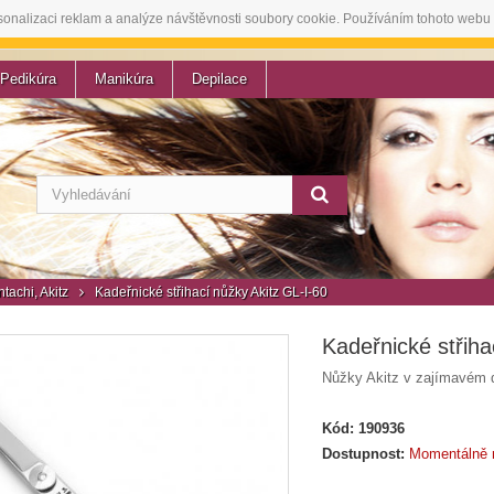
sonalizaci reklam a analýze návštěvnosti soubory cookie. Používáním tohoto webu 
Pedikúra
Manikúra
Depilace
tachi, Akitz
Kadeřnické střihací nůžky Akitz GL-I-60
Kadeřnické střiha
Nůžky Akitz v zajímavém 
Kód:
190936
Dostupnost:
Momentálně 