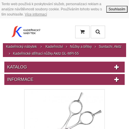
Tento web používá k poskytování služeb, personalizaci reklam a
analýze návštěvnosti soubory cookie. Používáním tohoto webu s
Souhlasím
tím souhlasíte.
Více informací
Kadeřnický nábytek
Kadeřnictví
Nůžky a břitvy
Suntachi, Akitz
Kadeřnické střihací nůžky Akitz GL-MPI-55
KATALOG
INFORMACE