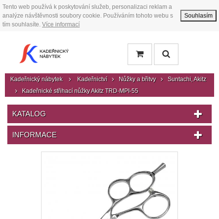
Tento web používá k poskytování služeb, personalizaci reklam a
analýze návštěvnosti soubory cookie. Používáním tohoto webu s
Souhlasím
tím souhlasíte.
Více informací
Kadeřnický nábytek
Kadeřnictví
Nůžky a břitvy
Suntachi, Akitz
Kadeřnické střihací nůžky Akitz TRD-MPI-55
KATALOG
INFORMACE