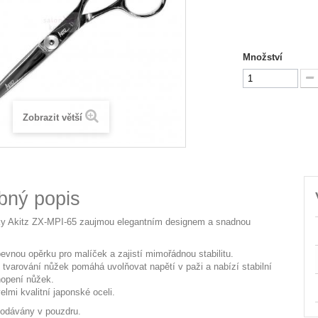
Množství
Zobrazit větší
bný popis
ky Akitz ZX-MPI-65 zaujmou elegantním designem a snadnou
evnou opěrku pro malíček a zajistí mimořádnou stabilitu.
tvarování nůžek pomáhá uvolňovat napětí v paži a nabízí stabilní
hopení nůžek.
lmi kvalitní japonské oceli.
dodávány v pouzdru.