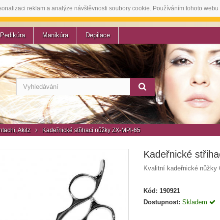
sonalizaci reklam a analýze návštěvnosti soubory cookie. Používáním tohoto webu 
Pedikúra
Manikúra
Depilace
tachi, Akitz
Kadeřnické střihací nůžky ZX-MPI-65
Kadeřnické střih
Kvalitní kadeřnické nůžky 
Kód:
190921
Dostupnost:
Skladem