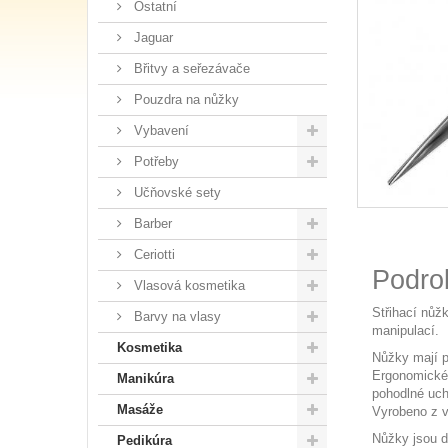
Ostatní
Jaguar
Břitvy a seřezávače
Pouzdra na nůžky
Vybavení
Potřeby
Učňovské sety
Barber
Ceriotti
Podro
Vlasová kosmetika
Střihací nůž
Barvy na vlasy
manipulací.
Kosmetika
Nůžky mají p
Ergonomické 
Manikúra
pohodlné uc
Masáže
Vyrobeno z ve
Nůžky jsou 
Pedikúra