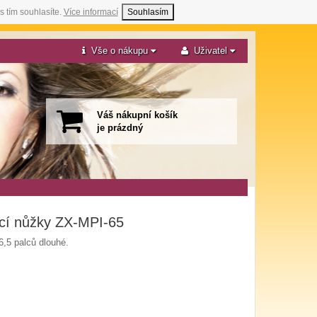
s tím souhlasíte.
Více informací
Souhlasím
Vše o nákupu
Uživatel
Váš nákupní košík
je prázdný
ací nůžky ZX-MPI-65
6,5 palců dlouhé.