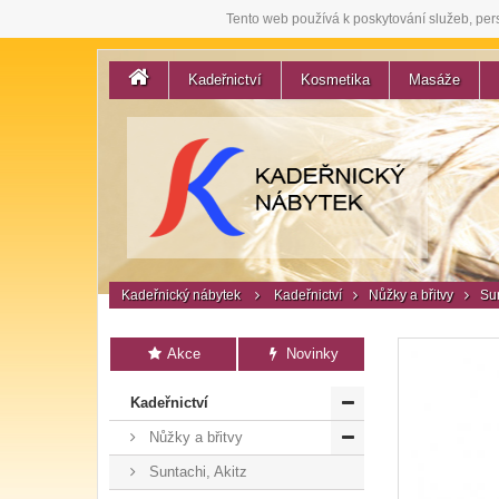
Tento web používá k poskytování služeb, per
Kadeřnictví
Kosmetika
Masáže
Kadeřnický nábytek
Kadeřnictví
Nůžky a břitvy
Sun
Akce
Novinky
Kadeřnictví
Nůžky a břitvy
Suntachi, Akitz