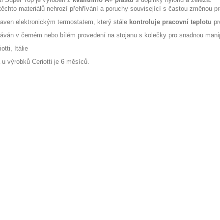
těchto materiálů nehrozí přehřívání a poruchy související s častou změnou pra
aven elektronickým termostatem, který stále
kontroluje pracovní teplotu
pr
áván v černém nebo bílém provedení na stojanu s kolečky pro snadnou manip
tti, Itálie
 u výrobků Ceriotti je 6 měsíců.