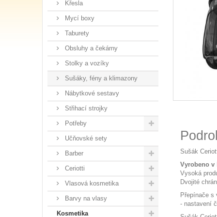
Křesla
Mycí boxy
Taburety
Obsluhy a čekárny
Stolky a vozíky
Sušáky, fény a klimazony
Nábytkové sestavy
Střihací strojky
Potřeby
Podro
Učňovské sety
Sušák Ceriot
Barber
Vyrobeno v I
Ceriotti
Vysoká produ
Dvojité chrá
Vlasová kosmetika
Přepínače s 
Barvy na vlasy
- nastavení
Kosmetika
Sušák Ceriot