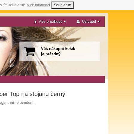
s tím souhlasíte.
Více informací
Souhlasím
Vše o nákupu
Uživatel
Váš nákupní košík
je prázdný
per Top na stojanu černý
elegantním provedení.