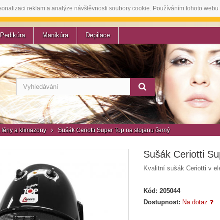
sonalizaci reklam a analýze návštěvnosti soubory cookie. Používáním tohoto webu 
Pedikúra
Manikúra
Depilace
 fény a klimazony
Sušák Ceriotti Super Top na stojanu černý
Sušák Ceriotti Su
Kvalitní sušák Ceriotti v 
Kód:
205044
Dostupnost:
Na dotaz