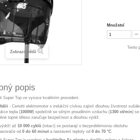
Množství
Tento 
Zobrazit větší
bný popis
ti Super Top ve vysoce kvalitním provedení.
tálii
- Ceriotti elektromotor s indukční cívkou zajistí dlouhou životnost sušák
kce tepla (
1000W
) společně se silným prouděním vzduchu (
1300 ot/min
) se
něné topné těleso zaručuje bezpečnost a dlouhou výdrž.
výdrží až
10 000 cyklů
(rotací) se postarají o bezproblémovou obsluhu
 časovače od
0 do 60 minut
a nastavení teploty od
0 do 70 °C
.
ti Super Top je vyroben z
kvalitního A+ plastu
s doplňky nylonu a železa.