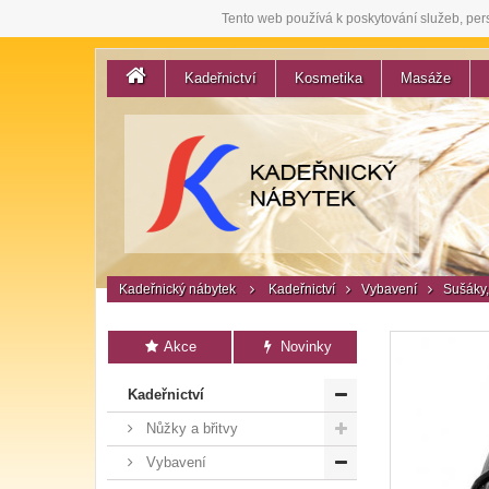
Tento web používá k poskytování služeb, per
Kadeřnictví
Kosmetika
Masáže
Kadeřnický nábytek
Kadeřnictví
Vybavení
Sušáky,
Akce
Novinky
Kadeřnictví
Nůžky a břitvy
Vybavení